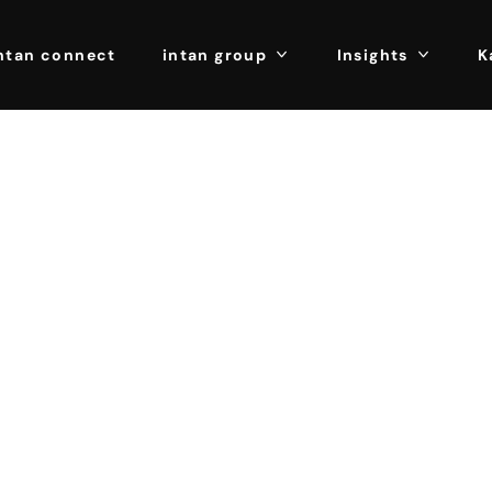
ntan connect
intan group
Insights
K